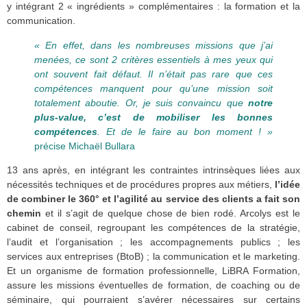
y intégrant 2 « ingrédients » complémentaires : la formation et la
communication.
« En effet, dans les nombreuses missions que j’ai
menées, ce sont 2 critères essentiels à mes yeux qui
ont souvent fait défaut. Il n’était pas rare que ces
compétences manquent pour qu’une mission soit
totalement aboutie. Or, je suis convaincu que
notre
plus-value, c’est de mobiliser les bonnes
compétences
. Et de le faire au bon moment ! »
précise Michaël Bullara
13 ans après, en intégrant les contraintes intrinsèques liées aux
nécessités techniques et de procédures propres aux métiers,
l’idée
de combiner le 360° et l’agilité au service des clients a fait son
chemin
et il s’agit de quelque chose de bien rodé. Arcolys est le
cabinet de conseil, regroupant les compétences de la
stratégie,
l’audit et l’organisation
; les
accompagnements publics
; les
services aux entreprises
(BtoB) ; la
communication et le marketing
.
Et un organisme de formation professionnelle,
LiBRA Formation
,
assure les missions éventuelles de formation, de coaching ou de
séminaire, qui pourraient s’avérer nécessaires sur certains