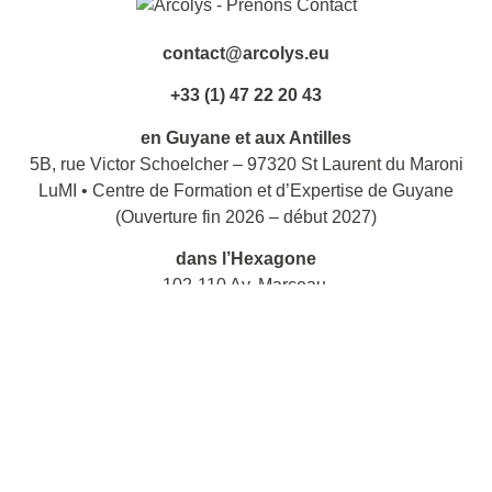
contact@arcolys.eu
+33 (1) 47 22 20 43
en Guyane et aux Antilles
5B, rue Victor Schoelcher – 97320 St Laurent du Maroni
LuMI • Centre de Formation et d’Expertise de Guyane
(Ouverture fin 2026 – début 2027)
dans l’Hexagone
102-110 Av. Marceau
92400 Courbevoie
à Bruxelles
Boulevard Emile Jacqmain, 137/18 – Bruxelles 1000 –
Belgique